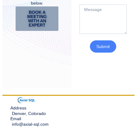
below.
BOOK A
MEETING
WITH AN
EXPERT
Submit
Address
Denver, Colorado
Email
info@axial-sql.com