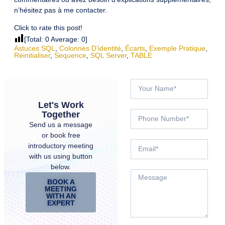
n’hésitez pas à me contacter.
Click to rate this post!
[Total:
0
Average:
0
]
Astuces SQL
,
Colonnes D’identité
,
Écarts
,
Exemple Pratique
,
Réinitialiser
,
Sequence
,
SQL Server
,
TABLE
Let's Work
Together
Send us a message
or book free
introductory meeting
with us using button
below.
BOOK A
MEETING
WITH AN
EXPERT