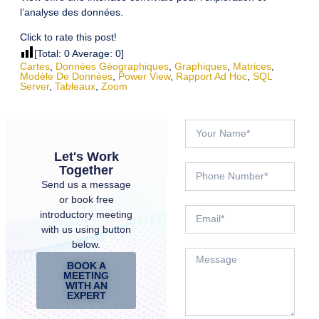
l’analyse des données.
Click to rate this post!
[Total:
0
Average:
0
]
Cartes
,
Données Géographiques
,
Graphiques
,
Matrices
,
Modèle De Données
,
Power View
,
Rapport Ad Hoc
,
SQL
Server
,
Tableaux
,
Zoom
Let's Work
Together
Send us a message
or book free
introductory meeting
with us using button
below.
BOOK A
MEETING
WITH AN
EXPERT