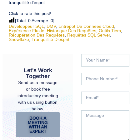
tranquillité d’esprit.
Click to rate this post!
[Total:
0
Average:
0
]
Développeur SQL
,
DMV
,
Entrepôt De Données Cloud
,
Expérience Fluide
,
Historique Des Requêtes
,
Outils Tiers
,
Récupération Des Requêtes
,
Requêtes SQL Server
,
Snowflake
,
Tranquillité D’esprit
Let's Work
Together
Send us a message
or book free
introductory meeting
with us using button
below.
BOOK A
MEETING
WITH AN
EXPERT