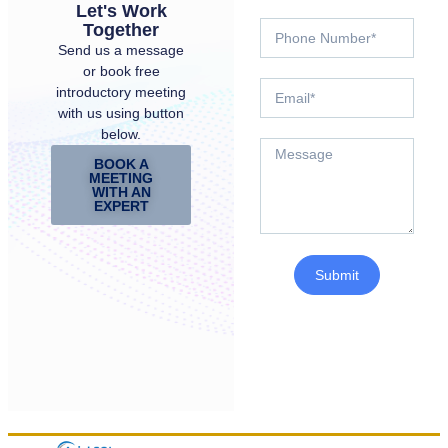
Let's Work
Together
Send us a message
or book free
introductory meeting
with us using button
below.
BOOK A
MEETING
WITH AN
EXPERT
Submit