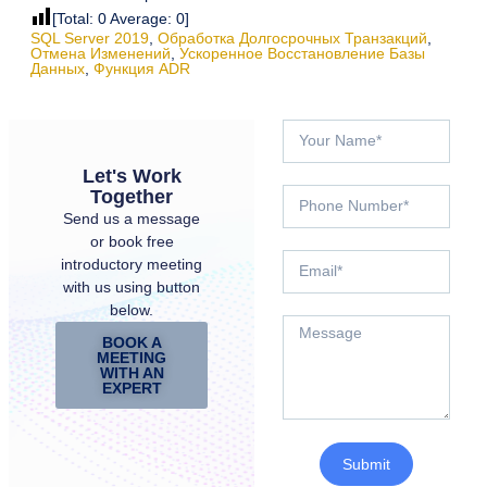
[Total:
0
Average:
0
]
SQL Server 2019
,
Обработка Долгосрочных Транзакций
,
Отмена Изменений
,
Ускоренное Восстановление Базы
Данных
,
Функция ADR
Let's Work
Together
Send us a message
or book free
introductory meeting
with us using button
below.
BOOK A
MEETING
WITH AN
EXPERT
Submit