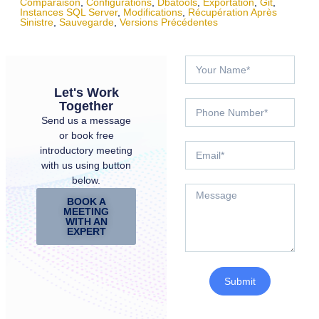
Comparaison
,
Configurations
,
Dbatools
,
Exportation
,
Git
,
Instances SQL Server
,
Modifications
,
Récupération Après
Sinistre
,
Sauvegarde
,
Versions Précédentes
Let's Work
Together
Send us a message
or book free
introductory meeting
with us using button
below.
BOOK A
MEETING
WITH AN
EXPERT
Submit