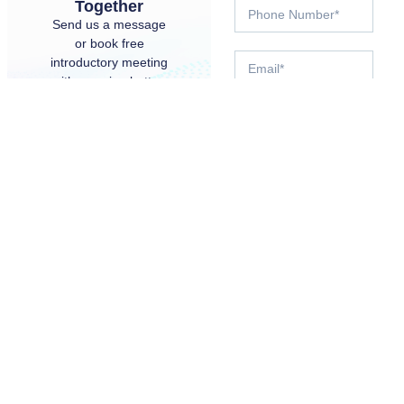
Together
Send us a message
or book free
introductory meeting
with us using button
below.
BOOK A
MEETING
WITH AN
EXPERT
Submit